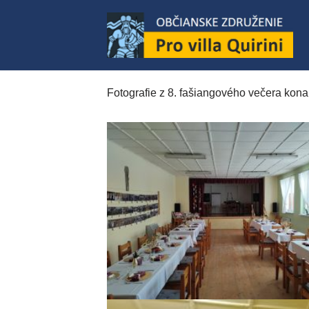
Preskočiť
na
obsah
Fotografie z 8. fašiangového večera ko