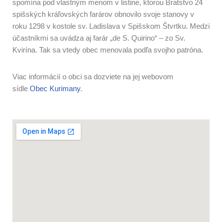
spomína pod vlastným menom v listine, ktorou Bratstvo 24
spišských kráľovských farárov obnovilo svoje stanovy v
roku 1298 v kostole sv. Ladislava v Spišskom Štvrtku. Medzi
účastníkmi sa uvádza aj farár „de S. Quirino“ – zo Sv.
Kvirína. Tak sa vtedy obec menovala podľa svojho patróna.
Viac informácií o obci sa dozviete na jej webovom
sídle
Obec Kurimany
.