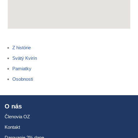
Z histórie
Svätý Kvirín
Pamiatky
Osobnosti
O nás
Členovia OZ
Kontakt
Darovanie 2% dane