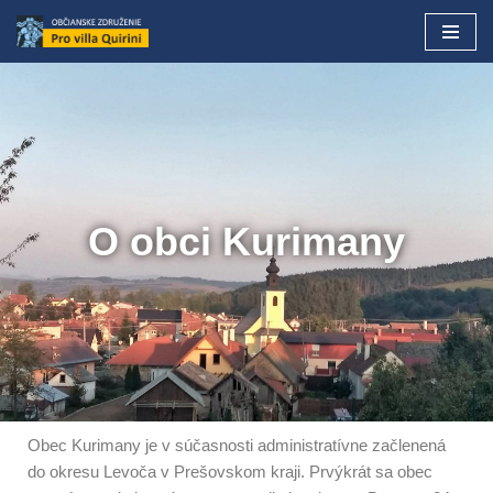
Preskočiť
na
obsah
O obci Kurimany
Obec Kurimany je v súčasnosti administratívne začlenená
do okresu Levoča v Prešovskom kraji. Prvýkrát sa obec