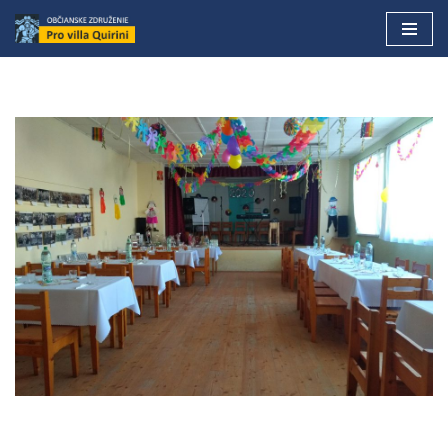
Preskočiť
na
obsah