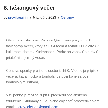
8. fašiangový večer
by
provillaquirini
5 januára 2023
Oznamy
Občianske združenie Pro villa Quirini vás pozýva na 8.
fašiangový večer, ktorý sa uskutoční
v sobotu 11.2.2023
v
kultúrnom dome v Kurimanoch. Príďte sa zabaviť a stráviť s
priateľmi príjemný večer.
Cena vstupenky pre jednu osobu je
15 €
. V cene je prípitok,
večera, káva, hudba a tombola (vstupenka je zároveň
tombolovým lístkom).
Vstupenky je možné kúpiť u predsedu občianskeho
združenia (Kurimany č. 54) alebo objednať prostredníctvom
emailu:
dravecky.jan@gmail.com
.