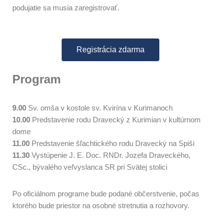
podujatie sa musia zaregistrovať.
Registrácia zdarma
Program
9.00
Sv. omša v kostole sv. Kvirína v Kurimanoch
10.00
Predstavenie rodu Dravecký z Kurimian v kultúrnom
dome
11.00
Predstavenie šľachtického rodu Dravecký na Spiši
11.30
Vystúpenie J. E. Doc. RNDr. Jozefa Draveckého,
CSc., bývalého veľvyslanca SR pri Svätej stolici
Po oficiálnom programe bude podané občerstvenie, počas
ktorého bude priestor na osobné stretnutia a rozhovory.