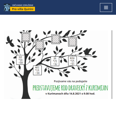
Preskočiť
na
obsah