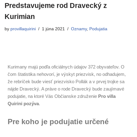
Predstavujeme rod Dravecký z
Kurimian
by
provillaquirini
1 júna 2021
Oznamy
,
Podujatia
Kurimany majú podľa oficiálnych údajov 372 obyvateľov. O
čom štatistika nehovorí, je výskyt priezvisk, no odhadujem,
že rebríček bude viesť priezvisko Pollák a v prvej trojke sa
nájde Dravecký. A práve o rode Dravecký bude zaujímavé
podujatie, na ktoré Vás Občianske združenie
Pro villa
Quirini pozýva
.
Pre koho je podujatie určené