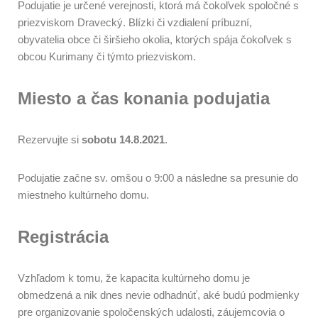
Podujatie je určené verejnosti, ktorá má čokoľvek spoločné s
priezviskom Dravecký. Blízki či vzdialení príbuzní,
obyvatelia obce či širšieho okolia, ktorých spája čokoľvek s
obcou Kurimany či týmto priezviskom.
Miesto a čas konania podujatia
Rezervujte si
sobotu 14.8.2021
.
Podujatie začne sv. omšou o 9:00 a následne sa presunie do
miestneho kultúrneho domu.
Registrácia
Vzhľadom k tomu, že kapacita kultúrneho domu je
obmedzená a nik dnes nevie odhadnúť, aké budú podmienky
pre organizovanie spoločenských udalosti, záujemcovia o