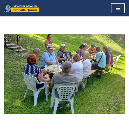
Preskočiť
na
obsah