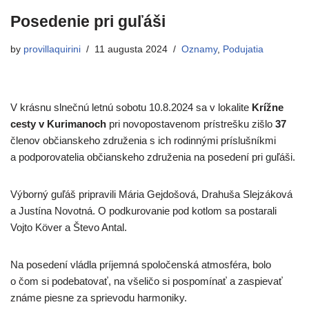
Posedenie pri guľáši
by
provillaquirini
11 augusta 2024
Oznamy
,
Podujatia
V krásnu slnečnú letnú sobotu 10.8.2024 sa v lokalite
Krížne
cesty v Kurimanoch
pri novopostavenom prístrešku zišlo
37
členov občianskeho združenia s ich rodinnými príslušníkmi
a podporovatelia občianskeho združenia na posedení pri guľáši.
Výborný guľáš pripravili Mária Gejdošová, Drahuša Slejzáková
a Justína Novotná. O podkurovanie pod kotlom sa postarali
Vojto Köver a Števo Antal.
Na posedení vládla príjemná spoločenská atmosféra, bolo
o čom si podebatovať, na všeličo si pospomínať a zaspievať
známe piesne za sprievodu harmoniky.