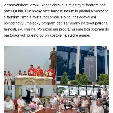
v chorvátskom jazyku koncelebroval s miestnym farárom náš
páter Quirin. Duchovný otec farnosti nás milo privítal a spoločne
s farníkmi sme slávili svätú omšu. Po nej nasledoval asi
polhodinový umelecký program detí zameraný na život patróna
farnosti, sv. Kvirína. Po skončení programu sme boli pozvaní do
pastoračných priestorov pri kostole na štedré agapé.