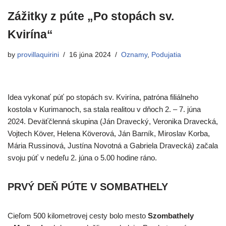
Zážitky z púte „Po stopách sv.
Kvirína“
by
provillaquirini
16 júna 2024
Oznamy
,
Podujatia
Idea vykonať púť po stopách sv. Kvirína, patróna filiálneho
kostola v Kurimanoch, sa stala realitou v dňoch 2. – 7. júna
2024. Deväťčlenná skupina (Ján Dravecký, Veronika Dravecká,
Vojtech Köver, Helena Köverová, Ján Barník, Miroslav Korba,
Mária Russinová, Justína Novotná a Gabriela Dravecká) začala
svoju púť v nedeľu 2. júna o 5.00 hodine ráno.
PRVÝ DEŇ PÚTE V SOMBATHELY
Cieľom 500 kilometrovej cesty bolo mesto
Szombathely