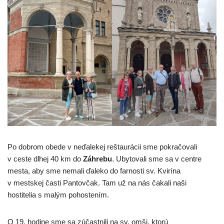
Po dobrom obede v neďalekej reštaurácii sme pokračovali
v ceste dlhej 40 km do
Záhrebu
. Ubytovali sme sa v centre
mesta, aby sme nemali ďaleko do farnosti sv. Kvirína
v mestskej časti Pantovčak. Tam už na nás čakali naši
hostitelia s malým pohostením.
O 19. hodine sme sa zúčastnili na sv. omši, ktorú