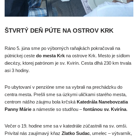
ŠTVRTÝ DEŇ PÚTE NA OSTROV KRK
Ráno 5. júna sme po výborných raňajkách pokračovali na
pútnickej ceste
do mesta Krk
na ostrove Krk. Mesto je sídlom
diecézy, ktorej patrónom je sv. Kvirín. Cesta dlhá 230 km trvala
asi 3 hodiny.
Po ubytovaní v penzióne sme sa vybrali na prechádzku do
centra mesta. Prešli sme sa úzkymi uličkami starého mesta,
centrom nášho záujmu bola krčská
Katedrála Nanebovzatia
Panny Márie
a námestie so studňou –
fontánou sv. Kvirína
.
Večer o 19. hodine sme sa v katedrále zúčastnili na sv. omši.
Privítal nás zaujímavý kňaz
Zlatko Sudac
, umelec – výtvarník,