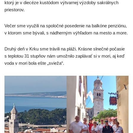
ktorý je v diecéze kustódom výtvarnej výzdoby sakrálnych
priestorov.
Večer sme využili na spoločné posedenie na balkóne penziónu,
v ktorom sme bývali, s nádherným výhľadom na mesto a more.
Druhý deň v Krku sme trávili na pláži. Krásne slnečné počasie
s teplotou 31 stupňov nám umožnilo zaplávať si v mori, aj keď
voda v mori bola ešte „svieža“.