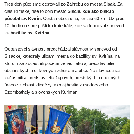
Tretí deň púte sme cestovali zo Záhrebu do mesta
Sisak
. Za
čias Rímskej ríše to bolo mesto
Siscia
,
kde ako biskup
pôsobil sv. Kvirín
. Cesta nebola dlhá, len asi 60 km. Už pred
10. hodinou sme prišli ku katedrále, kde sa formoval sprievod
ku
bazilike sv. Kvirína
.
Odpustovej slávnosti predchádzal slávnostný sprievod od
Sisackej katedrály ulicami mesta do baziliky sv. Kvirína, na
ktorom sa zúčastnili početní veriaci, ako aj predstavitelia
občianskych a cirkevných združení a obcí. Na slávnosti sa
zúčastnili aj predstavitelia župných, mestských a obecných
úradov z oblasti diecézy, ako aj hostia z maďarského
Szombathely a slovenských Kuriman.