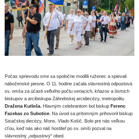
Počas sprievodu sme sa spoločne modlili ruženec a spievali
náboženské piesne. O 11. hodine začala slávnostná odpustová
sv. omša za účasti veľkého počtu veriacich, kňazov a ôsmich
biskupov a arcibiskupa Záhrebskej arcidiecézy, metropolitu
Dražena Kutleša
. Hlavným celebrantom bol biskup
Ferenc
Fazekas zo Subotice
. Na úvod sa prítomným prihovoril biskup
Sisačskej diecézy, Mons. Vlado Košič. Bolo pre nás veľkou
cťou, keď nás ako náš hostiteľ po sv. omši pozval na
slávnostný „odpustový“ obed.