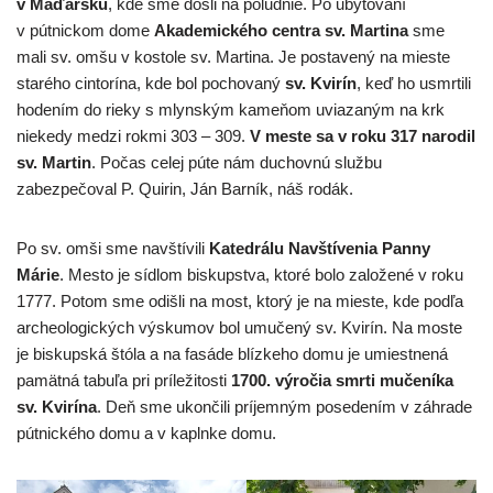
v Maďarsku
, kde sme došli na poludnie. Po ubytovaní
v pútnickom dome
Akademického centra sv. Martina
sme
mali sv. omšu v kostole sv. Martina. Je postavený na mieste
starého cintorína, kde bol pochovaný
sv. Kvirín
, keď ho usmrtili
hodením do rieky s mlynským kameňom uviazaným na krk
niekedy medzi rokmi 303 – 309.
V meste sa v roku 317 narodil
sv. Martin
. Počas celej púte nám duchovnú službu
zabezpečoval P. Quirin, Ján Barník, náš rodák.
Po sv. omši sme navštívili
Katedrálu Navštívenia Panny
Márie
. Mesto je sídlom biskupstva, ktoré bolo založené v roku
1777. Potom sme odišli na most, ktorý je na mieste, kde podľa
archeologických výskumov bol umučený sv. Kvirín. Na moste
je biskupská štóla a na fasáde blízkeho domu je umiestnená
pamätná tabuľa pri príležitosti
1700. výročia smrti mučeníka
sv. Kvirína
. Deň sme ukončili príjemným posedením v záhrade
pútnického domu a v kaplnke domu.