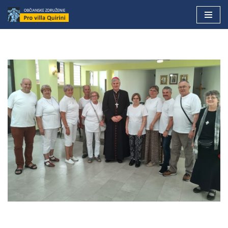
Preskočiť
na
obsah